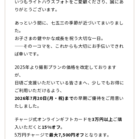
いつもライトハウスフォトをご愛顧くださり、誠にあ
りがとうございます。
あっという間に、七五三の季節が近づいてまいりまし
た。
お子さまの健やかな成長を祝う大切な一日。
——その一コマを、これからも大切にお手伝いできれ
ば幸いです。
2025年より撮影プランの価格を改定しております
が、
日頃ご支援いただいている皆さまへ、少しでもお得に
ご利用いただけるよう、
2026年7月20日(月・祝)まで
の早期ご優待をご用意い
たしました。
チャージ式オンラインギフトカードを
3万円以上
ご購
入いただくと
15%オフ
。
5万円チャージで
最大7,500円オフ
となります。