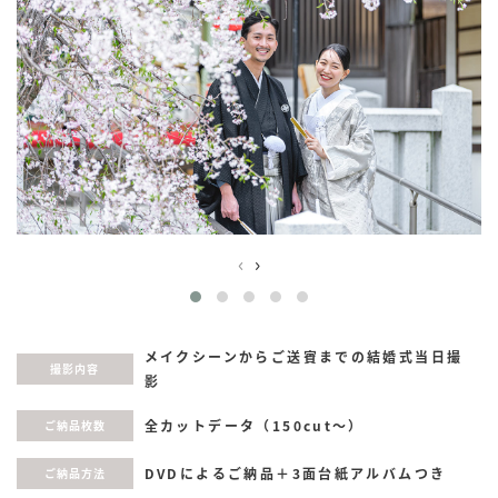
‹
›
メイクシーンからご送賓までの結婚式当日撮
撮影内容
影
全カットデータ（150cut〜）
ご納品枚数
DVDによるご納品＋3面台紙アルバムつき
ご納品方法