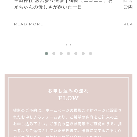
生田神社 お宮参り撮影｜御鈴でニコニコ、お
西宮
兄ちゃんの優しさが輝いた一日
ご両
READ MORE
READ
‹
›
お申し込みの流れ
FLOW
撮影のご予約は、ホームページの撮影ご予約ページに設置さ
れたお申し込みフォームより、ご希望の内容をご記入の上、
お申し込み下さい。ご予約の空き状況等をご確認のうえ、担
当者よりご返信させていただきます。撮影に関するご不明点