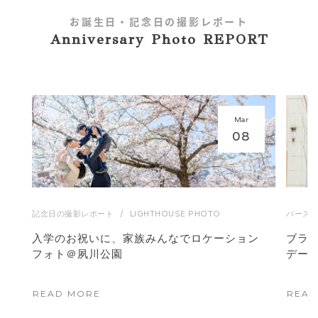
お誕生日・記念日の撮影レポート
Anniversary Photo REPORT
Mar
08
記念日の撮影レポート
/
LIGHTHOUSE PHOTO
バース
入学のお祝いに、家族みんなでロケーション
ブラ
フォト＠夙川公園
デー
READ MORE
READ