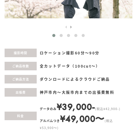
‹
›
ロケーション撮影60分〜90分
撮影時間
全カットデータ（100cut〜）
ご納品枚数
ダウンロードによるクラウドご納品
ご納品方法
神戸市内〜大阪市内までの出張費無料
出張費
¥39,000-
データのみ
(税込¥42,900-)
¥49,000〜
料金
アルバムつき
(税込
¥53,900〜)