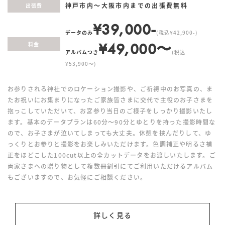
神戸市内〜大阪市内までの出張費無料
出張費
¥39,000-
データのみ
(税込¥42,900-)
¥49,000〜
料金
アルバムつき
(税込
¥53,900〜)
お参りされる神社でのロケーション撮影や、ご祈祷中のお写真の、ま
たお祝いにお集まりになったご家族皆さまに交代で主役のお子さまを
抱っこしていただいて、お宮参り当日のご様子をしっかり撮影いたし
ます。基本のデータプランは60分〜90分とゆとりを持った撮影時間な
ので、お子さまが泣いてしまっても大丈夫。休憩を挟んだりして、ゆ
っくりとお参りと撮影をお楽しみいただけます。色調補正や明るさ補
正をほどこした100cut以上の全カットデータをお渡しいたします。ご
両家さまへの贈り物として複数冊割引にてご利用いただけるアルバム
もございますので、お気軽にご相談ください。
詳しく見る