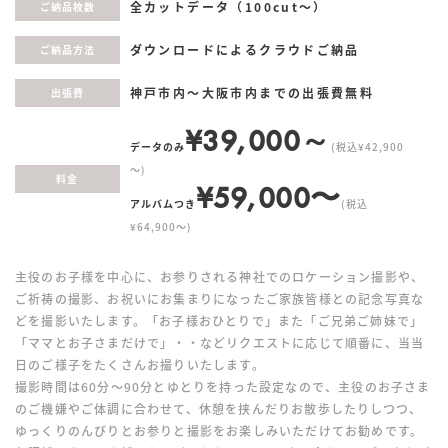
全カットデータ（100cut〜）
ご納品枚数
ダウンロードによるクラウドご納品
ご納品方法
神戸市内〜大阪市内までの出張費無料
出張費
¥39,000～
データのみ
(税込¥42,900
～)
料金
¥59,000〜
アルバムつき
(税込
¥64,900〜)
主役のお子様を中心に、お参りされる神社でのロケーション撮影や、
ご祈祷の撮影、お祝いにお集まりになったご家族皆様との記念写真な
どを撮影いたします。「お子様おひとりで」また「ご兄弟ご姉妹で」
「ママとお子さまだけで」・・などリクエストに応じて順番に、当当
日のご様子をたくさんお撮りいたします。
撮影時間は60分〜90分とゆとりを持った設定なので、主役のお子さま
のご機嫌やご体調に合わせて、休憩を挟んだりお散歩したりしつつ、
ゆっくりのんびりとお参りと撮影をお楽しみいただけてお勧めです。