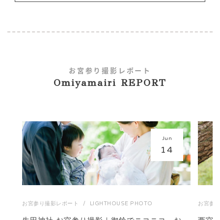
お宮参り撮影レポート
Omiyamairi REPORT
Jun
14
お宮参り撮影レポート
/
LIGHTHOUSE PHOTO
お宮参