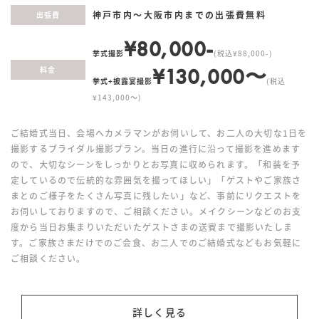
神戸市内〜大阪市内までの出張費無料
出張費
¥80,000-
挙式撮影
(税込¥88,000-)
¥130,000〜
料金
挙式+披露宴撮影
(税込
¥143,000〜)
ご結婚式当日、会場へカメラマンがお伺いして、お二人の大切な1日を
撮影するブライダル撮影プラン。当日の進行に沿って撮影を進めます
ので、大切なシーンをしっかりとお写真に収められます。「和装を予
定しているので伝統的な雰囲気を撮ってほしい」「ゲストやご家族さ
まとのご様子をたくさん写真に残したい」など、事前にリクエストを
お伺いしておりますので、ご相談ください。メイクシーンなどのお支
度から当日お集まりいただいたゲストさまの送賓まで撮影いたしま
す。ご家族さまだけでのご会食、お二人でのご結婚式などもお気軽に
ご相談ください。
詳しく見る