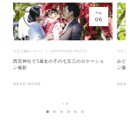
Aug
06
七五三撮影レポート
/
LIGHTHOUSE PHOTO
七五三
西宮神社で3歳女の子の七五三のロケーショ
みど
ン撮影
ン撮
READ MORE
READ
‹
›