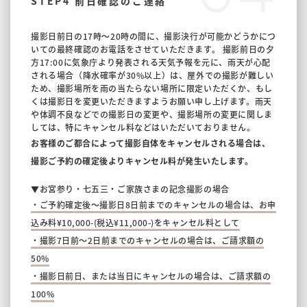
STEP4 前日確認のご連絡
撮影日前日の17時〜20時の間に、撮影決行が可能かどうかにつ
いての最終確認のお電話をさせていただきます。
撮影前日の夕
方17:00に気象庁より発表される天気予報を元に、雨天が心配
される場合（降水確率が30%以上）は、屋外での撮影が難しい
ため、撮影場所を雨の当たらない場所に限定いただくか、もし
くは撮影日を変更いただきますようお願い申し上げます。雨天
や体調不良などでの撮影日の変更や、撮影場所の変更に関しま
しては、特にキャンセル料などはいただいておりません。
お客様のご都合によって撮影自体をキャンセルされる場合は、
撮影ご予約の確定後よりキャンセル料が発生いたします。
▼お宮参り・七五三・ご家族さまの記念撮影の場合
・ご予約確定後〜撮影日8日前までのキャンセルの場合は、お申
込み料¥10,000-(税込¥11,000-)をキャンセル料として
・撮影7日前〜2日前までのキャンセルの場合は、ご請求額の
50%
・撮影日前日、または当日にキャンセルの場合は、ご請求額の
100%