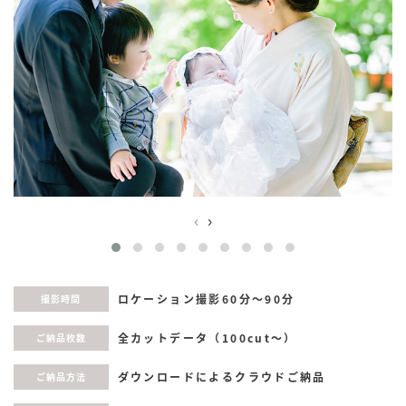
‹
›
ロケーション撮影60分〜90分
撮影時間
全カットデータ（100cut〜）
ご納品枚数
ダウンロードによるクラウドご納品
ご納品方法