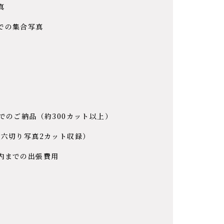
真
での集合写真
でのご納品（約300カット以上）
（六切り写真2カット収録）
内までの出張費用