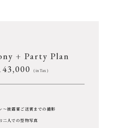
ny + Party Plan
143,000
( in Tax )
ン〜披露宴ご送賓までの撮影
お二人での型物写真