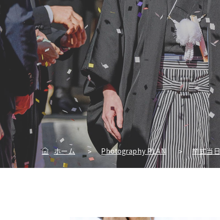
ホーム
Photography PLAN
挙式当
>
>