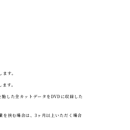
します。
します。
を施した全カットデータをDVDに収録した
業を挟む場合は、3ヶ月以上いただく場合