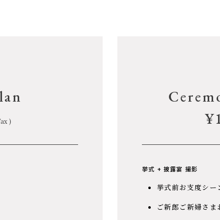
lan
Ceremo
¥
Tax )
挙式 + 披露宴 撮影
挙式前お支度シー
ご新郎ご新婦さま