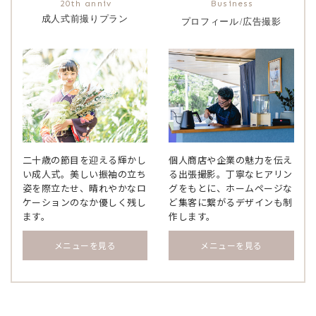
成人式前撮りプラン
プロフィール
広告撮影
/
二十歳の節目を迎える輝かし
個人商店や企業の魅力を伝え
い成人式。美しい振袖の立ち
る出張撮影。丁寧なヒアリン
姿を際立たせ、晴れやかなロ
グをもとに、ホームページな
ケーションのなか優しく残し
ど集客に繋がるデザインも制
ます。
作します。
メニューを見る
メニューを見る